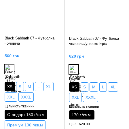
Black Sabbath 07 - Футболка
Black Sabbath 07 - Футболка
чоловіча
чоловіча/унісекс Epic
560 грн
620 грн
Розмір
Розмір
XS
S
M
L
XL
XS
S
M
L
XL
XXL
XXXL
XXL
XXXL
Щільність тканини
Щільність тканини
Стандарт 150 г/кв.м
170 г./кв.м.
Ціна
620.00
Преміум 190 г/кв.м