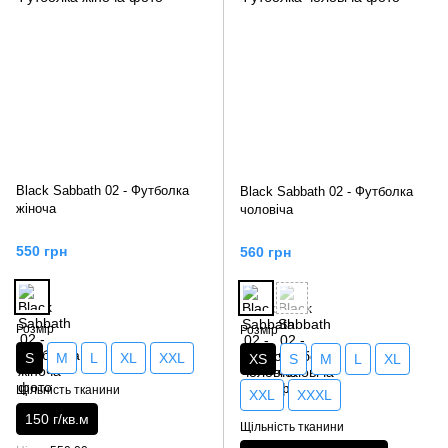
Black Sabbath 02 - Футболка
Black Sabbath 02 - Футболка
жіноча
чоловіча
550 грн
560 грн
Розмір
Розмір
S
M
L
XL
XXL
XS
S
M
L
XL
Щільність тканини
XXL
XXXL
150 г/кв.м
Щільність тканини