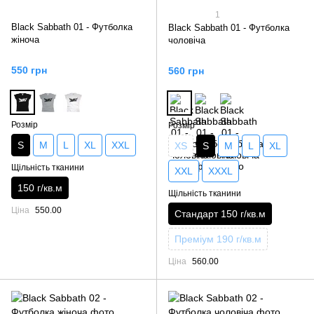
1
Black Sabbath 01 - Футболка
Black Sabbath 01 - Футболка
жіноча
чоловіча
550 грн
560 грн
Розмір
Розмір
S
M
L
XL
XXL
XS
S
M
L
XL
Щільність тканини
XXL
XXXL
150 г/кв.м
Щільність тканини
Ціна
550.00
Стандарт 150 г/кв.м
Преміум 190 г/кв.м
Ціна
560.00