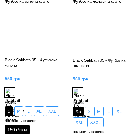
Black Sabbath 05 - Футболка
Black Sabbath 05 - Футболка
жіноча
чоловіча
550 грн
560 грн
Розмір
Розмір
S
M
L
XL
XXL
XS
S
M
L
XL
Щільність тканини
XXL
XXXL
150 г/кв.м
Щільність тканини