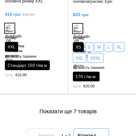
чоловіча розмір XXL
чоловіча/унісекс Epic
410 грн
620 грн
530 грн
Розмір
Розмір
XXL
XS
S
M
L
XL
Щільність тканини
XXL
XXXL
Стандарт 150 г/кв.м
Щільність тканини
Ціна
410.00
170 г./кв.м.
Ціна
620.00
Показати ще 7 товарів
Назад
Вперед
1
з 2