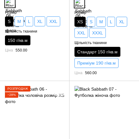
Розмір
Розмір
S
M
L
XL
XXL
XS
S
M
L
XL
Щільність тканини
XXL
XXXL
150 г/кв.м
Щільність тканини
Ціна
550.00
Стандарт 150 г/кв.м
Преміум 190 г/кв.м
Ціна
560.00
РОЗПРОДАЖ
−28%