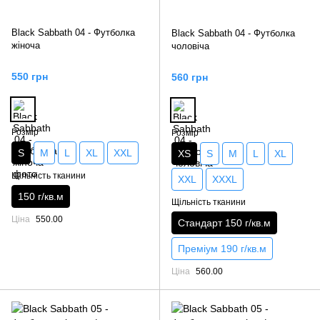
Black Sabbath 04 - Футболка
Black Sabbath 04 - Футболка
жіноча
чоловіча
550 грн
560 грн
Розмір
Розмір
S
M
L
XL
XXL
XS
S
M
L
XL
Щільність тканини
XXL
XXXL
150 г/кв.м
Щільність тканини
Ціна
550.00
Стандарт 150 г/кв.м
Преміум 190 г/кв.м
Ціна
560.00