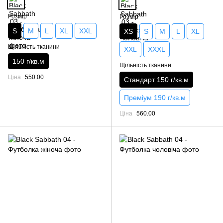
Розмір
Розмір
S
M
L
XL
XXL
XS
S
M
L
XL
Щільність тканини
XXL
XXXL
150 г/кв.м
Щільність тканини
Ціна
550.00
Стандарт 150 г/кв.м
Преміум 190 г/кв.м
Ціна
560.00