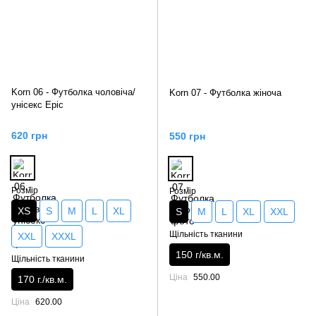
Korn 06 - Футболка чоловіча/
Korn 07 - Футболка жіноча
унісекс Epic
620 грн
550 грн
Розмір
Розмір
XS
S
M
L
XL
S
M
L
XL
XXL
Щільність тканини
XXL
XXXL
150 г/кв.м.
Щільність тканини
Ціна
550.00
170 г./кв.м.
Ціна
620.00