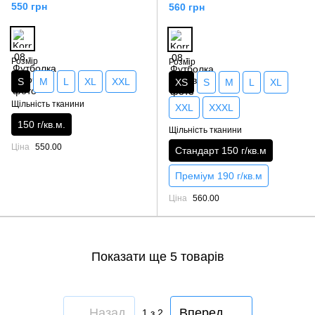
550 грн
560 грн
Розмір
Розмір
S
M
L
XL
XXL
XS
S
M
L
XL
Щільність тканини
XXL
XXXL
150 г/кв.м.
Щільність тканини
Ціна
550.00
Стандарт 150 г/кв.м
Преміум 190 г/кв.м
Ціна
560.00
Показати ще 5 товарів
Назад
Вперед
1
з 2