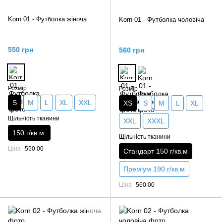
Korn 01 - Футболка жіноча
Korn 01 - Футболка чоловіча
550 грн
560 грн
Розмір
Розмір
S
M
L
XL
XXL
XS
S
M
L
XL
Щільність тканини
XXL
XXXL
150 г/кв.м.
Щільність тканини
Ціна
550.00
Стандарт 150 г/кв.м
Преміум 190 г/кв.м
Ціна
560.00