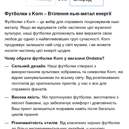
Футболки з Korn – Втілення нью-метал енергії
Футболки з Korn – це вибір для справжніх поціновувачів нью-
металу. Якщо ви відчуваєте себе частиною цієї музичної
культури, наші футболки допоможуть вам виразити свою
любов до однієї з найвпливовіших груп сучасності. Korn
продовжує залишати свій слід у світі музики, і ви можете
носити частинку цієї енергії щодня.
Чому обрати футболки Korn у магазині Ondatra?
Сильний дизайн
: Наші футболки створені з
використанням культових зображень та символіки Korn, які
відомі шанувальникам по всьому світу. Від розпізнаваних
логотипів до оригінальних принтів, у нас є все для
справжніх фанатів.
Висока якість
: Ми пропонуємо футболки, виготовлені з
якісної бавовни, що забезпечує комфорт і довговічність.
Ваш принт залишиться яскравим навіть після багатьох
циклів прання.
Різноманітність стилів
: Від класичних чорних футболок
до більш експериментальних дизайнів, у нашому