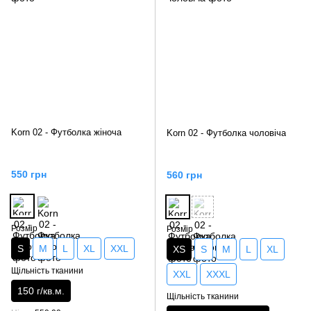
Korn 02 - Футболка жіноча
Korn 02 - Футболка чоловіча
550 грн
560 грн
Розмір
Розмір
S
M
L
XL
XXL
XS
S
M
L
XL
Щільність тканини
XXL
XXXL
150 г/кв.м.
Щільність тканини