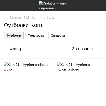
Музика
J-M
Korn
Футболки
Футболки Korn
Футболки
Толстовки
Світшоти
Фільтр
За назвою