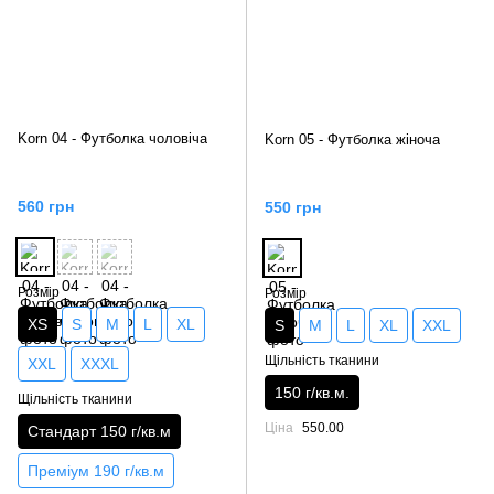
Korn 04 - Футболка чоловіча
Korn 05 - Футболка жіноча
560 грн
550 грн
Розмір
Розмір
XS
S
M
L
XL
S
M
L
XL
XXL
Щільність тканини
XXL
XXXL
150 г/кв.м.
Щільність тканини
Ціна
550.00
Стандарт 150 г/кв.м
Преміум 190 г/кв.м