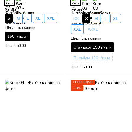
Розмір
Розмір
S
M
L
XL
XXL
XS
S
M
L
XL
Щільність тканини
XXL
XXXL
150 г/кв.м.
Щільність тканини
Ціна
550.00
Стандарт 150 г/кв.м
Преміум 190 г/кв.м
Ціна
560.00
РОЗПРОДАЖ
−24%