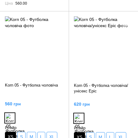
Ціна
560.00
Korn 05 - Футболка чоловіча
Korn 05 - Футболка чоловіча/
унісекс Epic
560 грн
620 грн
Розмір
Розмір
XS
S
M
L
XL
XS
S
M
L
XL