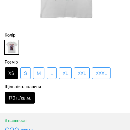
Колір
Розмір
XS
S
M
L
XL
XXL
XXXL
Щільність тканини
170 г./кв.м.
В наявності