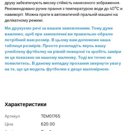
друку забезпечують високу стійкість нанесеного зображення.
о
Рекомендовано ручне прання з температурою води до 40
С и
навиворіт. Можна прати в автоматичній пральній машині на
делікатному режимі.
Ми друкуємо речі за вашим замовленням. Тому дуже
важливо, щоб при замовленні ви правильно обрали
потрібний вам розмір. В цьому вам допоможе наша
таблиця розмірів. Просто розкладіть якусь вашу
улюблену футболку на рівній поверхні та зробіть заміри
як це показано на нашому малюнку. Тоді ви точно не
помилитесь. В даному випадку прохання звернути увагу
на те, що ця модель футболки є дещо маломірною.
Характеристики
Артикул
TEM01765
Ціна
620.00