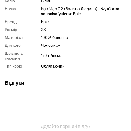
Колір
Білий
Назва
Iron Man 02 (Залізна Людина) - Футболка
чоловіча/унісекс Epic
Бренд
Epic
Розмір
XS
Матеріал
100% бавовна
Для кого
Чоловікам
Щільність
170 г./кв.м.
тканини
Тип крою
Облягаючий
Відгуки
Додайте перший відгук