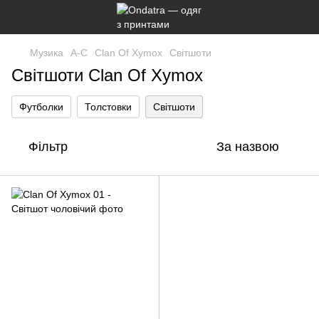
Музика
A-C
Clan Of Xymox
Світшоти
Світшоти Clan Of Xymox
Футболки
Толстовки
Світшоти
Фільтр
За назвою