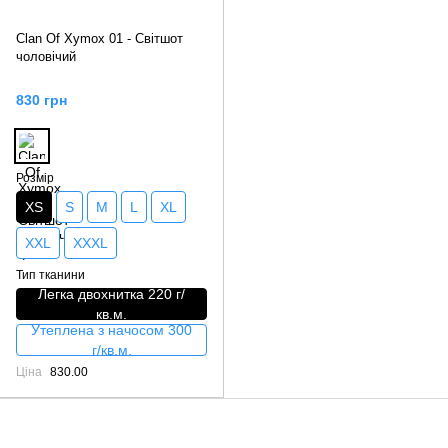
Clan Of Xymox 01 - Світшот
чоловічий
830 грн
Розмір
XS
S
M
L
XL
XXL
XXXL
Тип тканини
Легка двохнитка 220 г/
кв.м.
Утеплена з начосом 300
г/кв.м.
Ціна
830.00