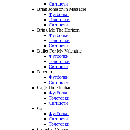
Світшоти
Brian Jonestown Massacre
Футболки
Толстовки
Світшоти
Bring Me The Horizon
Футболки
Толстовки
Світшоти
Bullet For My Valentine
Футболки
Толстовки
Світшоти
Burzum
Футболки
Світшоти
Cage The Elephant
Футболки
Толстовки
Світшоти
Can
Футболки
Світшоти
Толстовки
Cannibal Corpse