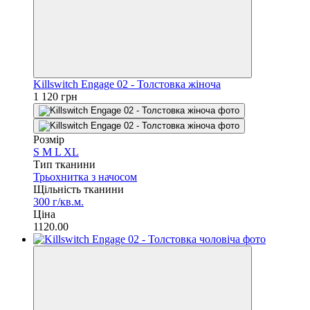
Killswitch Engage 02 - Толстовка жіноча
1 120 грн
Розмір
S
M
L
XL
Тип тканини
Трьохнитка з начосом
Щільність тканини
300 г/кв.м.
Ціна
1120.00