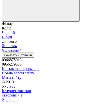
Фільтр
Колір
Чорний
Сірий
Для кого
Жінкам
4
Чоловікам
4
Показати 8 товарів
0966875013
0956279585
Контактна інформація
Повна версія сайту
Мапа сайту
© 2010
Укр
Рус
Інтернет-магазин
створений з
Хорошоп