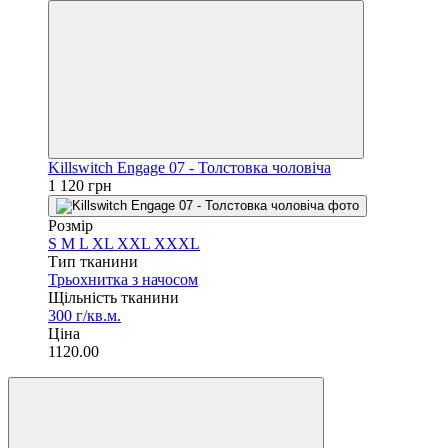
Killswitch Engage 07 - Толстовка чоловіча
1 120 грн
Розмір
S
M
L
XL
XXL
XXXL
Тип тканини
Трьохнитка з начосом
Щільність тканини
300 г/кв.м.
Ціна
1120.00