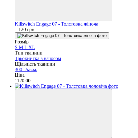
Killswitch Engage 07 - Толстовка жіноча
1 120 грн
Розмір
S
M
L
XL
Тип тканини
Трьохнитка з начосом
Щільність тканини
300 г/кв.м.
Ціна
1120.00