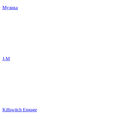
Музика
J-M
Killswitch Engage