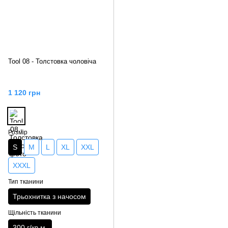
Tool 08 - Толстовка чоловіча
1 120 грн
Розмір
S
M
L
XL
XXL
XXXL
Тип тканини
Трьохнитка з начосом
Щільність тканини
300 г/кв.м.